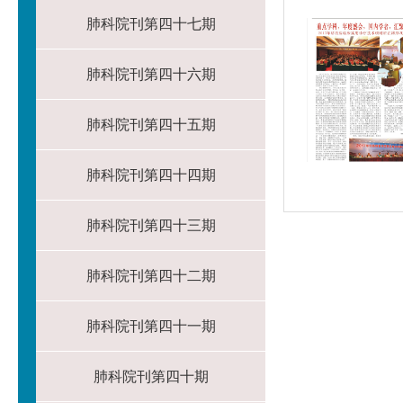
肺科院刊第四十七期
肺科院刊第四十六期
肺科院刊第四十五期
肺科院刊第四十四期
肺科院刊第四十三期
肺科院刊第四十二期
肺科院刊第四十一期
肺科院刊第四十期