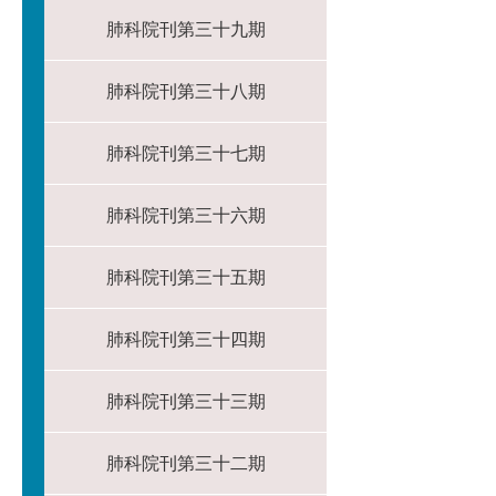
肺科院刊第三十九期
肺科院刊第三十八期
肺科院刊第三十七期
肺科院刊第三十六期
肺科院刊第三十五期
肺科院刊第三十四期
肺科院刊第三十三期
肺科院刊第三十二期