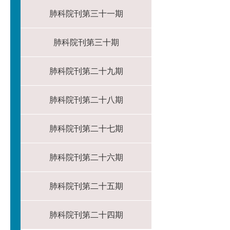
肺科院刊第三十一期
肺科院刊第三十期
肺科院刊第二十九期
肺科院刊第二十八期
肺科院刊第二十七期
肺科院刊第二十六期
肺科院刊第二十五期
肺科院刊第二十四期