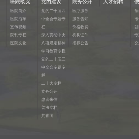
医院概况
党团建设
院务公开
人才招聘
医院简介
党的二十届四
医疗服务
预
医院沿革
中全会专题专
服务告知
报
宣传视频
栏
价格收费
就
院刊专栏
深入贯彻中央
机构证件
专
医院文化
八项规定精神
招标公告
交
学习教育专栏
党的二十届三
中全会专题专
栏
二十大专栏
党务公开
患者来信
普法专栏
共青团