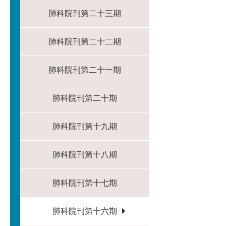
肺科院刊第二十三期
肺科院刊第二十二期
肺科院刊第二十一期
肺科院刊第二十期
肺科院刊第十九期
肺科院刊第十八期
肺科院刊第十七期
肺科院刊第十六期