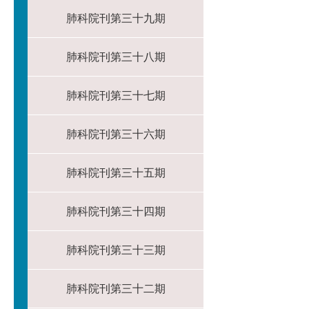
肺科院刊第三十九期
肺科院刊第三十八期
肺科院刊第三十七期
肺科院刊第三十六期
肺科院刊第三十五期
肺科院刊第三十四期
肺科院刊第三十三期
肺科院刊第三十二期