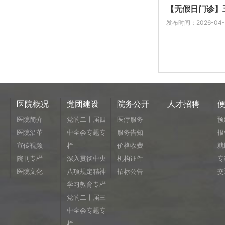
【无假日门诊】五
发布时间：2026-04-
医院概况
党团建设
院务公开
人才招聘
医院简介
党的二十届四
医疗服务
预
医院沿革
中全会专题专
服务告知
报
宣传视频
栏
价格收费
就
院刊专栏
深入贯彻中央
机构证件
专
医院文化
八项规定精神
招标公告
交
学习教育专栏
党的二十届三
中全会专题专
栏