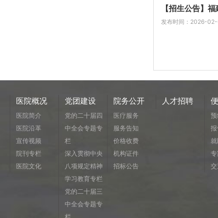
【招生公告】福建
发布时间：2026-02-
医院概况
党团建设
院务公开
人才招聘
医院简介
党的二十届四
医疗服务
预
医院沿革
中全会专题专
服务告知
报
宣传视频
栏
价格收费
就
院刊专栏
深入贯彻中央
机构证件
专
医院文化
八项规定精神
招标公告
交
学习教育专栏
党的二十届三
中全会专题专
栏