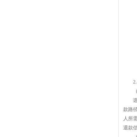
2
款路
人所
退款