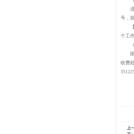
号，
个工
收费
35122
上