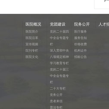
下
医院概况
党团建设
院务公开
人才
医院简介
党的二十届四
医疗服务
医院沿革
中全会专题专
服务告知
宣传视频
栏
价格收费
院刊专栏
深入贯彻中央
机构证件
医院文化
八项规定精神
招标公告
学习教育专栏
党的二十届三
中全会专题专
栏
二十大专栏
党务公开
患者来信
普法专栏