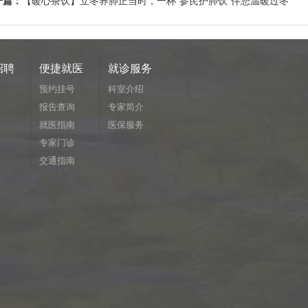
一篇：
【暖心茶饮】立冬养肺正当时，一杯“参芪护肺饮”伴您温暖过冬
招聘
便捷就医
就诊服务
预约挂号
科室介绍
报告查询
专家简介
就医指南
医保服务
专家门诊
交通指南