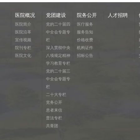
医院概况
党团建设
院务公开
人才招聘
医院简介
党的二十届四
医疗服务
医院沿革
中全会专题专
服务告知
宣传视频
栏
价格收费
院刊专栏
深入贯彻中央
机构证件
医院文化
八项规定精神
招标公告
学习教育专栏
党的二十届三
中全会专题专
栏
二十大专栏
党务公开
患者来信
普法专栏
共青团