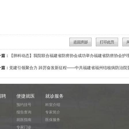
一篇：
【肺科动态】我院联合福建省防痨协会成功举办福建省防痨协会护
一篇：
党建引领聚合力 踔厉奋发新征程——中共福建省福州结核病防治院委
招聘
便捷就医
就诊服务
预约挂号
科室介绍
报告查询
专家简介
就医指南
医保服务
专家门诊