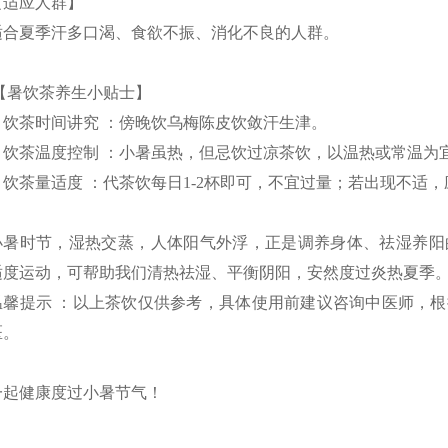
【适应人群】
适合夏季汗多口渴、食欲不振、消化不良的人群。
【暑饮茶养生小贴士】
1. 饮茶时间讲究 ：傍晚饮乌梅陈皮饮敛汗生津。
2. 饮茶温度控制 ：小暑虽热，但忌饮过凉茶饮，以温热或常温
3. 饮茶量适度 ：代茶饮每日1-2杯即可，不宜过量；若出现不适
小暑时节，湿热交蒸，人体阳气外浮，正是调养身体、祛湿养阳
适度运动，可帮助我们清热祛湿、平衡阴阳，安然度过炎热夏季
温馨提示 ：以上茶饮仅供参考，具体使用前建议咨询中医师，
医。
一起健康度过小暑节气！