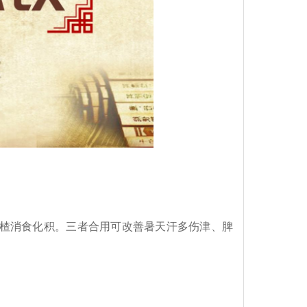
山楂消食化积。三者合用可改善暑天汗多伤津、脾