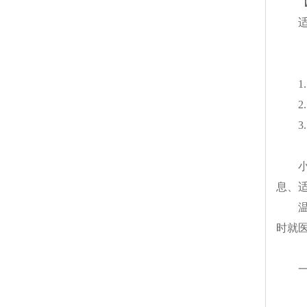
息、
时就