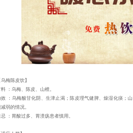
【乌梅陈皮饮】
材料 ：乌梅、陈皮、山楂。
功效 ：乌梅酸甘化阴、生津止渴；陈皮理气健脾、燥湿化痰；
能减弱的情况。
禁忌 ：胃酸过多、胃溃疡患者慎用。