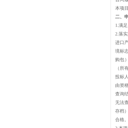
本项目
二、
1.
2.落
进口
境标
购包
（所
投标
由资
查询
无法
存档
合格