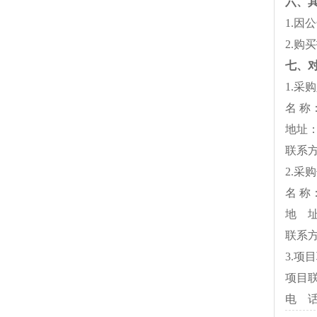
六、
1.因
2.
七、
1.采
名 
地
联系
2.采
名
地 
联系
3.项
项目
电