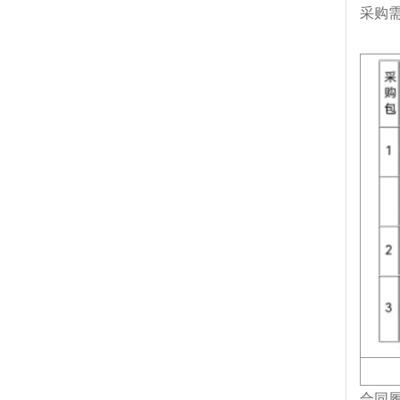
采购
合同