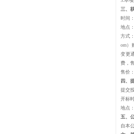
3.本
三、
时间：
地点
方式：
om
变更通
费，
售价：
四、
提交投
开标时
地点
五、
自本