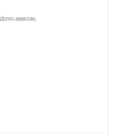
话
0591-88883586
。
18层1823室