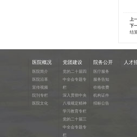
上
下
结
医院概况
党团建设
院务公开
人才
医院简介
党的二十届四
医疗服务
医院沿革
中全会专题专
服务告知
宣传视频
栏
价格收费
院刊专栏
深入贯彻中央
机构证件
医院文化
八项规定精神
招标公告
学习教育专栏
党的二十届三
中全会专题专
栏