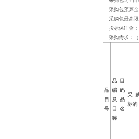
采购包
1(
全自
采购包预算金
采购包最高限
投标保证金：
采购需求：（
品目
品
编码
采
目
及品
标的
号
目名
称