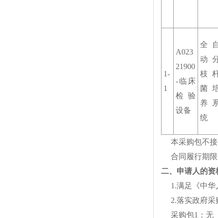
全
A023
动
21900
1-
枝
-
临床
1
菌
检验
养
设备
统
本采购包不接
合同履行期限
二、申请人的资
1.
满足《中华
2.
落实政府采
采购包
1
：无