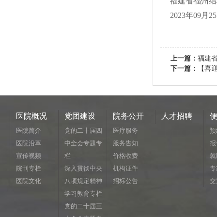
福建省福州结
2023
年
09
月
25
上一篇：
福建
下一篇：
【喜迎
医院概况
党团建设
院务公开
人才招聘
医院简介
党的二十届四
医疗服务
预
医院沿革
中全会专题专
服务告知
报
宣传视频
栏
价格收费
就
院刊专栏
深入贯彻中央
机构证件
专
医院文化
八项规定精神
招标公告
交
学习教育专栏
党的二十届三