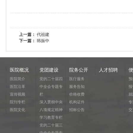
上一篇：
代祖建
下一篇：
韩振中
医院概况
党团建设
院务公开
人才招聘
医院简介
党的二十届四
医疗服务
预
医院沿革
中全会专题专
服务告知
报
宣传视频
栏
价格收费
就
院刊专栏
深入贯彻中央
机构证件
专
医院文化
八项规定精神
招标公告
交
学习教育专栏
党的二十届三
中全会专题专