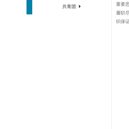
重要
共青团
履职
织保