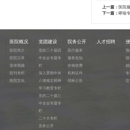
上一篇：
医院
下一篇：
哮喘
医院概况
党团建设
院务公开
人才招聘
医院简介
党的二十届四
医疗服务
预
医院沿革
中全会专题专
服务告知
报
宣传视频
栏
价格收费
就
院刊专栏
深入贯彻中央
机构证件
专
医院文化
八项规定精神
招标公告
交
学习教育专栏
党的二十届三
中全会专题专
栏
二十大专栏
党务公开