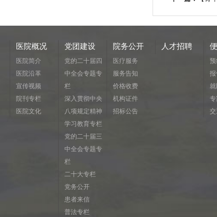
医院概况
党团建设
院务公开
人才招聘
医院简介
党的二十届四
医疗服务
预
医院沿革
中全会专题专
服务告知
报
宣传视频
栏
价格收费
就
院刊专栏
深入贯彻中央
机构证件
专
医院文化
八项规定精神
招标公告
交
学习教育专栏
党的二十届三
中全会专题专
栏
二十大专栏
党务公开
患者来信
普法专栏