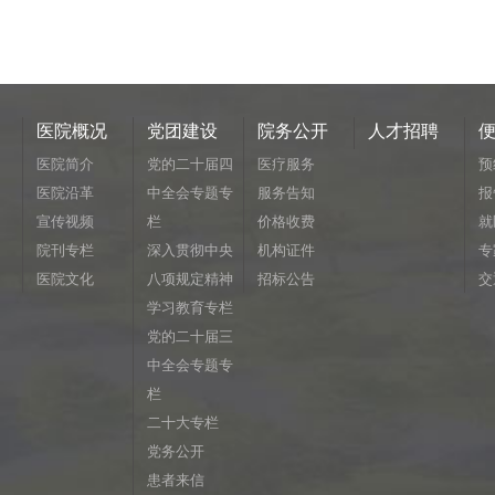
医院概况
党团建设
院务公开
人才招聘
医院简介
党的二十届四
医疗服务
预
医院沿革
中全会专题专
服务告知
报
宣传视频
栏
价格收费
就
院刊专栏
深入贯彻中央
机构证件
专
医院文化
八项规定精神
招标公告
交
学习教育专栏
党的二十届三
中全会专题专
栏
二十大专栏
党务公开
患者来信