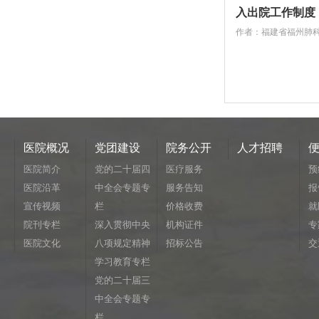
入出院工作制度
作者：福建省福州肺
医院概况
党团建设
院务公开
人才招聘
医院简介
党的二十届四
医疗服务
预
医院沿革
中全会专题专
服务告知
报
宣传视频
栏
价格收费
就
院刊专栏
深入贯彻中央
机构证件
专
医院文化
八项规定精神
招标公告
交
学习教育专栏
党的二十届三
中全会专题专
栏